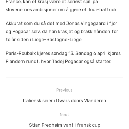
France, kan et krasj være et seriøst spill på
slovenernes ambisjoner om å gjøre et Tour-hattrick.
Akkurat som du så det med Jonas Vingegaard i fjor
og Pogacar selv, da han krasjet og brakk hånden for
to år siden i Liège-Bastogne-Liège.
Paris-Roubaix kjøres søndag 13. Søndag 6 april kjøres
Flandern rundt, hvor Tadej Pogacar også starter.
Innleggsnavigasjon
Previous
Previous
Italiensk seier i Dwars doors Vlanderen
post:
Next
Next
Stian Fredheim vant i fransk cup