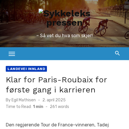
Skip
to
content
– Så vet du hva som skjer!
LANDEVEI INNLAND
Klar for Paris-Roubaix for
første gang i karrieren
Posted
By
Egil Mathisen
2. april 2025
on
Time to Read:
1 min
-
261
words
Den regjerende Tour de France-vinneren, Tadej