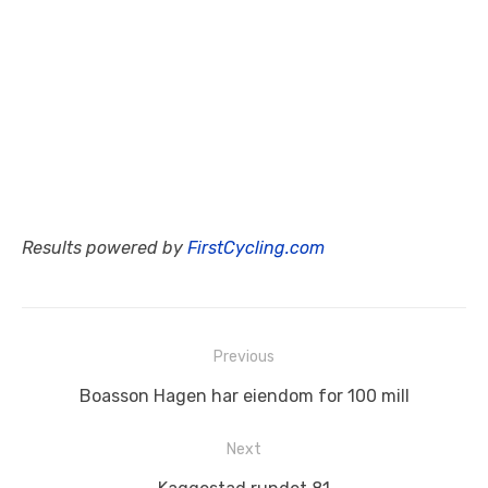
Results powered by
FirstCycling.com
Innleggsnavigasjon
Previous
Previous
Boasson Hagen har eiendom for 100 mill
post:
Next
Next