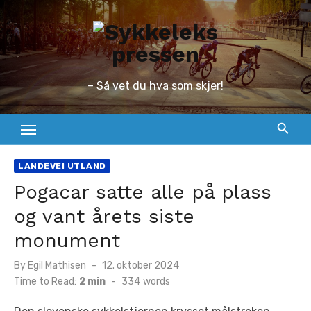
Skip
to
content
– Så vet du hva som skjer!
LANDEVEI UTLAND
Pogacar satte alle på plass
og vant årets siste
monument
Posted
By
Egil Mathisen
12. oktober 2024
on
Time to Read:
2 min
-
334
words