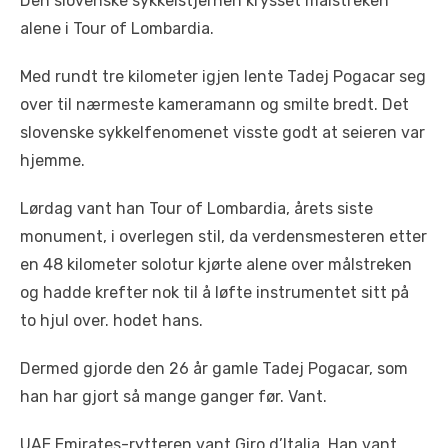
Den slovenske sykkelstjernen krysset målstreken
alene i Tour of Lombardia.
Med rundt tre kilometer igjen lente Tadej Pogacar seg
over til nærmeste kameramann og smilte bredt. Det
slovenske sykkelfenomenet visste godt at seieren var
hjemme.
Lørdag vant han Tour of Lombardia, årets siste
monument, i overlegen stil, da verdensmesteren etter
en 48 kilometer solotur kjørte alene over målstreken
og hadde krefter nok til å løfte instrumentet sitt på
to hjul over. hodet hans.
Dermed gjorde den 26 år gamle Tadej Pogacar, som
han har gjort så mange ganger før. Vant.
UAE Emirates-rytteren vant Giro d’Italia. Han vant