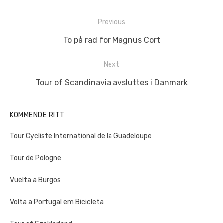
Innleggsnavigasjon
Previous
Previous
To på rad for Magnus Cort
post:
Next
Next
Tour of Scandinavia avsluttes i Danmark
post:
KOMMENDE RITT
Tour Cycliste International de la Guadeloupe
Tour de Pologne
Vuelta a Burgos
Volta a Portugal em Bicicleta