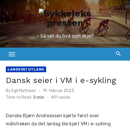
Skip
to
content
– Så vet du hva som skjer!
LANDEVEI UTLAND
Dansk seier i VM i e-sykling
Posted
By
Egil Mathisen
19. februar 2023
on
Time to Read:
2 min
-
491
words
Danske Bjørn Andreassen kjørte først over
målstreken da det lørdag ble kjørt VM i e-sykling