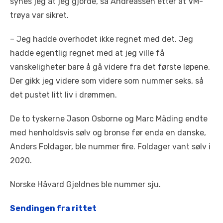
synes jeg at jeg gjorde, sa Andreassen etter at VM-
trøya var sikret.
– Jeg hadde overhodet ikke regnet med det. Jeg
hadde egentlig regnet med at jeg ville få
vanskeligheter bare å gå videre fra det første løpene.
Der gikk jeg videre som videre som nummer seks, så
det pustet litt liv i drømmen.
De to tyskerne Jason Osborne og Marc Mäding endte
med henholdsvis sølv og bronse før enda en danske,
Anders Foldager, ble nummer fire. Foldager vant sølv i
2020.
Norske Håvard Gjeldnes ble nummer sju.
Sendingen fra rittet