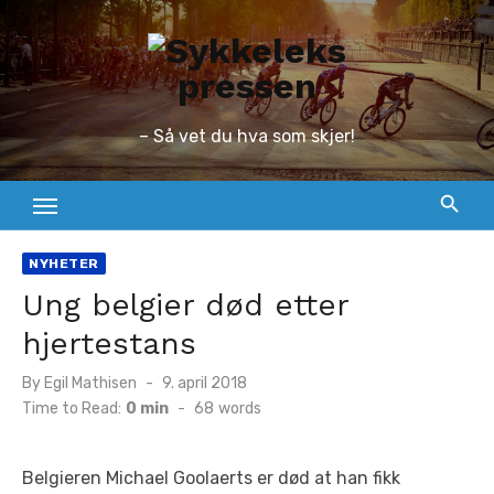
Skip
to
content
– Så vet du hva som skjer!
NYHETER
Ung belgier død etter
hjertestans
Posted
By
Egil Mathisen
9. april 2018
on
Time to Read:
0 min
-
68
words
Belgieren Michael Goolaerts er død at han fikk