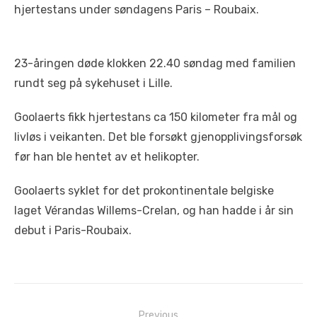
hjertestans under søndagens Paris – Roubaix.
23-åringen døde klokken 22.40 søndag med familien
rundt seg på sykehuset i Lille.
Goolaerts fikk hjertestans ca 150 kilometer fra mål og
livløs i veikanten. Det ble forsøkt gjenopplivingsforsøk
før han ble hentet av et helikopter.
Goolaerts syklet for det prokontinentale belgiske
laget Vérandas Willems-Crelan, og han hadde i år sin
debut i Paris-Roubaix.
Innleggsnavigasjon
Previous