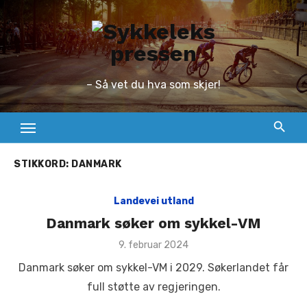
Skip
to
content
– Så vet du hva som skjer!
STIKKORD:
DANMARK
Landevei utland
Danmark søker om sykkel-VM
Posted
9. februar 2024
on
Danmark søker om sykkel-VM i 2029. Søkerlandet får
full støtte av regjeringen.