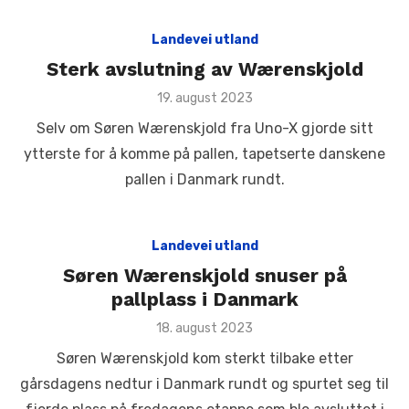
Landevei utland
Sterk avslutning av Wærenskjold
Posted
19. august 2023
on
Selv om Søren Wærenskjold fra Uno-X gjorde sitt
ytterste for å komme på pallen, tapetserte danskene
pallen i Danmark rundt.
Landevei utland
Søren Wærenskjold snuser på
pallplass i Danmark
Posted
18. august 2023
on
Søren Wærenskjold kom sterkt tilbake etter
gårsdagens nedtur i Danmark rundt og spurtet seg til