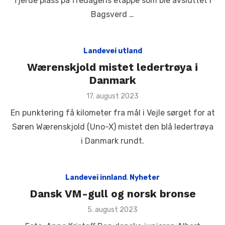
fjerde plass på fredagens etappe som ble avsluttet i
Bagsverd …
Landevei utland
Wærenskjold mistet ledertrøya i
Danmark
Posted
17. august 2023
on
En punktering få kilometer fra mål i Vejle sørget for at
Søren Wærenskjold (Uno-X) mistet den blå ledertrøya
i Danmark rundt.
Landevei innland
,
Nyheter
Dansk VM-gull og norsk bronse
Posted
5. august 2023
on