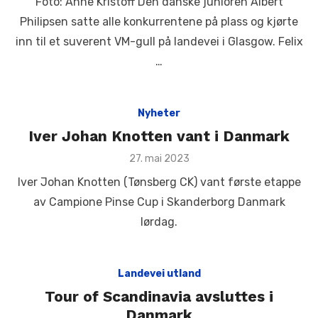
Foto: Anne Kristoff Den danske junioren Albert
Philipsen satte alle konkurrentene på plass og kjørte
inn til et suverent VM-gull på landevei i Glasgow. Felix
…
Nyheter
Iver Johan Knotten vant i Danmark
Posted
27. mai 2023
on
Iver Johan Knotten (Tønsberg CK) vant første etappe
av Campione Pinse Cup i Skanderborg Danmark
lørdag.
Landevei utland
Tour of Scandinavia avsluttes i
Danmark